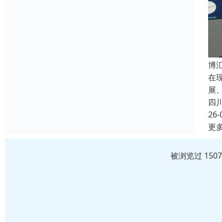
博
在
展
四
26-
更
被浏览过 150