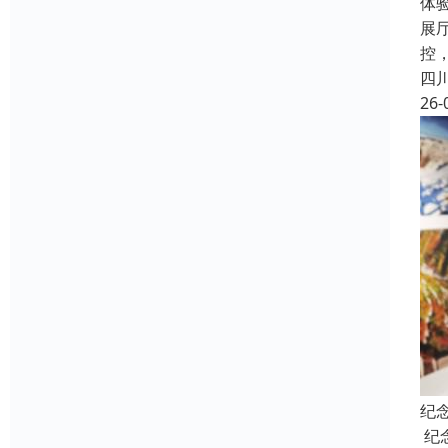
体
展
控
四
26-
纪
纪