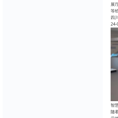
展
等
四
24-
智
随