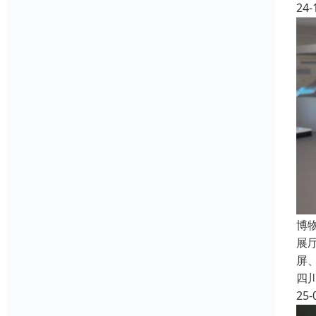
24-
博
展
屏
四
25-