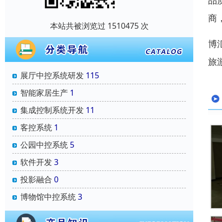
品质
商
本站共被浏览过 1510475 次
博
旅
展厅中控系统研发
115
智能家居生产
1
集成控制系统开发
11
客控系统
1
公园中控系统
5
软件开发
3
投影融合
0
博物馆中控系统
3