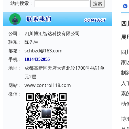
站内搜索：
四
公司：
四川博汇智达科技有限公司
展
联系：
陈先生
邮箱：
schbzd@163.com
四
手机：
18144352855
家
地址：
成都高新区天府大道北段1700号4栋1单
制
元2层
入
网站：
www.control118.com
素
微信：
动
博