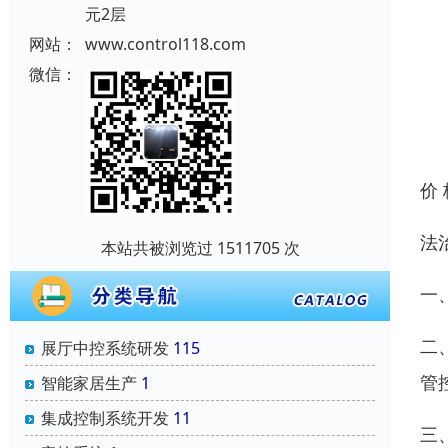
元2层
网站：
www.control118.com
微信：
价
法
本站共被浏览过 1511705 次
一
二
展厅中控系统研发
115
管
智能家居生产
1
集成控制系统开发
11
三