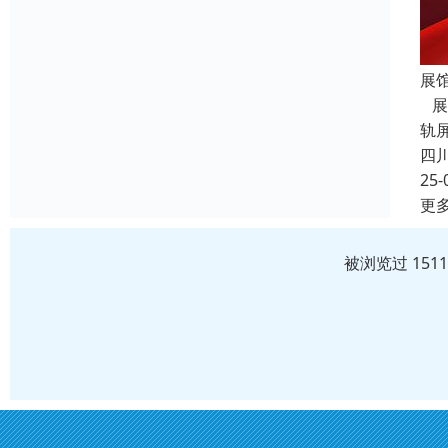
展
展
轨
四
25-
更
被浏览过 151